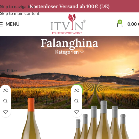
Kostenloser Versand ab 100€ (DE)
Skip to navigation
Skip to main content
0
MENÜ
0,00
Falanghina
Kategorien
Start
Alle Rebsorten
Falanghina
Alle 4 Ergebnisse werden angezeigt
Filter
6ER-CUVÉE BIANCO
SALE