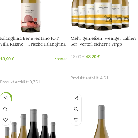
Falanghina Beneventano IGT
Mehr genießen, weniger zahlen
Villa Raiano – Frische Falanghina
6er-Vorteil sichern! Virgo
aus dem Herzen Kampaniens
Campania Bianco IGT Villa
Raiano
43,20
€
48,00
€
13,60
€
18,13
€
/
l
OPTIONEN WÄHLEN
IN DEN WARENKORB
Produkt enthält: 4,5
l
Produkt enthält: 0,75
l
SALE