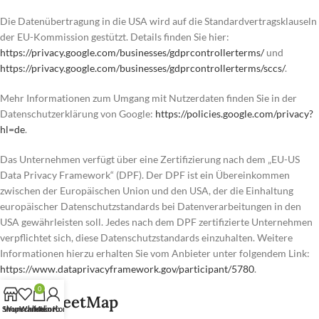
Die Datenübertragung in die USA wird auf die Standardvertragsklauseln
der EU-Kommission gestützt. Details finden Sie hier:
https://privacy.google.com/businesses/gdprcontrollerterms/
und
https://privacy.google.com/businesses/gdprcontrollerterms/sccs/
.
Mehr Informationen zum Umgang mit Nutzerdaten finden Sie in der
Datenschutzerklärung von Google:
https://policies.google.com/privacy?
hl=de
.
Das Unternehmen verfügt über eine Zertifizierung nach dem „EU-US
Data Privacy Framework“ (DPF). Der DPF ist ein Übereinkommen
zwischen der Europäischen Union und den USA, der die Einhaltung
europäischer Datenschutzstandards bei Datenverarbeitungen in den
USA gewährleisten soll. Jedes nach dem DPF zertifizierte Unternehmen
verpflichtet sich, diese Datenschutzstandards einzuhalten. Weitere
Informationen hierzu erhalten Sie vom Anbieter unter folgendem Link:
https://www.dataprivacyframework.gov/participant/5780
.
0
OpenStreetMap
Shop
Wunschliste
Warenkorb
Mein Konto