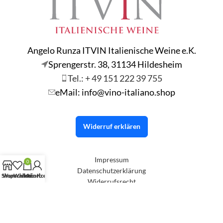
Angelo Runza ITVIN Italienische Weine e.K.
Sprengerstr. 38, 31134 Hildesheim
Tel.: + 49 151 222 39 755
eMail: info@vino-italiano.shop
Widerruf erklären
Impressum
0
Datenschutzerklärung
Shop
Wunschliste
Warenkorb
Mein Konto
Widerrufsrecht
AGBs
Versandbedingungen
Shop Design by
OnlineFox Marketing LLC
2026
.