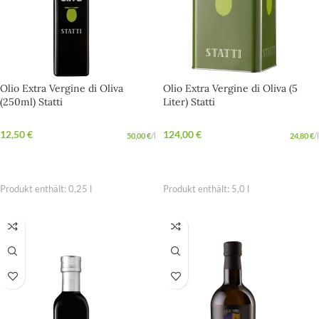
Olio Extra Vergine di Oliva
Olio Extra Vergine di Oliva (5
(250ml) Statti
Liter) Statti
12,50
€
124,00
€
50,00
€
/
l
24,80
€
/
l
IN DEN WARENKORB
IN DEN WARENKORB
Produkt enthält: 0,25
l
Produkt enthält: 5,0
l