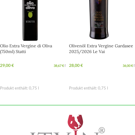
Olio Extra Vergine di Oliva
Olivenöl Extra Vergine Gardasee
(750ml) Statti
2025/2026 Le Vai
29,00
€
28,00
€
38,67
€
/
l
36,00
€
/
l
IN DEN WARENKORB
IN DEN WARENKORB
Produkt enthält: 0,75
l
Produkt enthält: 0,75
l