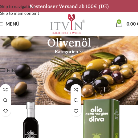
Kostenloser Versand ab 100€ (DE)
Skip to navigation
Skip to main content
0
MENÜ
0,00
Olivenöl
Kategorien
Start
Olivenöl
Alle 4 Ergebnisse werden angezeigt
Filter