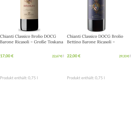
Chianti Classico Brolio DOCG
Chianti Classico DOCG Brolio
Barone Ricasoli – Große Toskana
Bettino Barone Ricasoli –
für besondere Abende
Kraftvoller Sangiovese aus der
Toskana
17,00
€
22,00
€
22,67
€
/
l
29,33
€
/
l
IN DEN WARENKORB
IN DEN WARENKORB
Produkt enthält: 0,75
l
Produkt enthält: 0,75
l