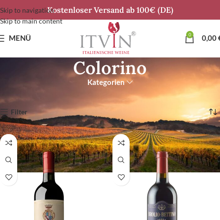
Kostenloser Versand ab 100€ (DE)
Skip to navigation
Skip to main content
0
MENÜ
0,00
Colorino
Kategorien
Start
Alle Rebsorten
Colorino
Alle 2 Ergebnisse werden angezeigt
Filter