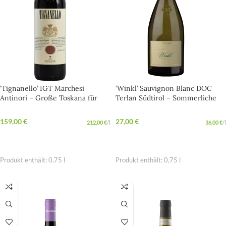
‘Tignanello’ IGT Marchesi
‘Winkl’ Sauvignon Blanc DOC
Antinori – Große Toskana für
Terlan Südtirol – Sommerliche
besondere Momente
Frische für sonnige Momente
159,00
€
27,00
€
212,00
€
/
l
36,00
€
/
l
IN DEN WARENKORB
IN DEN WARENKORB
Produkt enthält: 0,75
l
Produkt enthält: 0,75
l