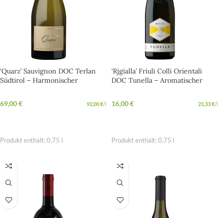
‘Quarz’ Sauvignon DOC Terlan
‘Rjgialla’ Friuli Colli Orientali
Südtirol – Harmonischer
DOC Tunella – Aromatischer
Sauvignon-Weißwein aus Italien
Weißwein aus Friaul
69,00
€
16,00
€
92,00
€
/
l
21,33
€
/
l
IN DEN WARENKORB
IN DEN WARENKORB
Produkt enthält: 0,75
l
Produkt enthält: 0,75
l