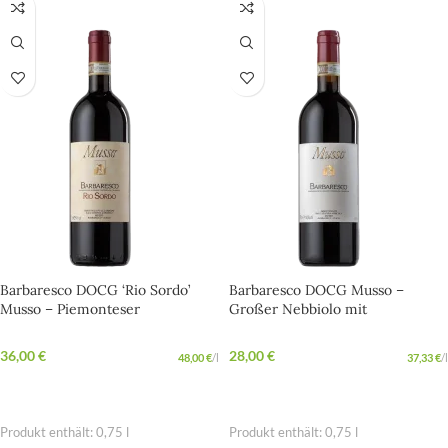
Barbaresco DOCG ‘Rio Sordo’
Barbaresco DOCG Musso –
Musso – Piemonteser
Großer Nebbiolo mit
Spitzenwein mit Charakter
italienischer Seele
36,00
€
28,00
€
48,00
€
/
l
37,33
€
/
l
IN DEN WARENKORB
IN DEN WARENKORB
Produkt enthält: 0,75
l
Produkt enthält: 0,75
l