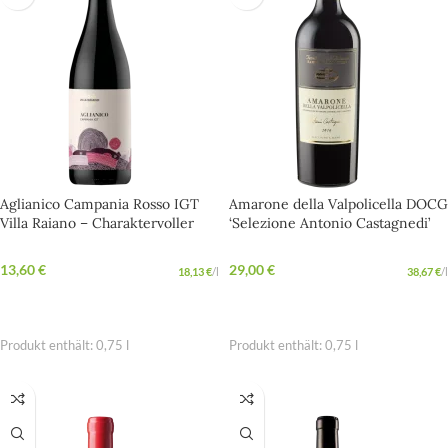
Aglianico Campania Rosso IGT
Amarone della Valpolicella DOCG
Villa Raiano – Charaktervoller
‘Selezione Antonio Castagnedi’
Aglianico voller süditalienischer
Tenuta Sant’ Antonio – Kräftiger
Leidenschaft
Rotwein aus Venetien
13,60
€
29,00
€
18,13
€
/
l
38,67
€
/
l
IN DEN WARENKORB
IN DEN WARENKORB
Produkt enthält: 0,75
l
Produkt enthält: 0,75
l
BIO