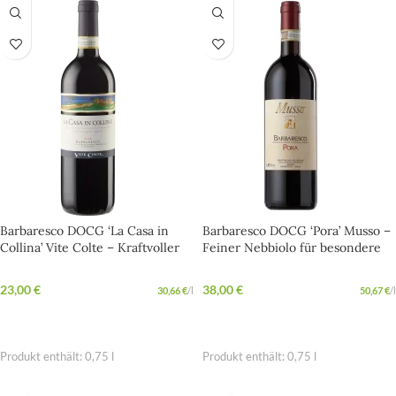
Barbaresco DOCG ‘La Casa in
Barbaresco DOCG ‘Pora’ Musso –
Collina’ Vite Colte – Kraftvoller
Feiner Nebbiolo für besondere
Abendwein aus dem Piemont
Momente
23,00
€
38,00
€
30,66
€
/
l
50,67
€
/
l
IN DEN WARENKORB
IN DEN WARENKORB
Produkt enthält: 0,75
l
Produkt enthält: 0,75
l