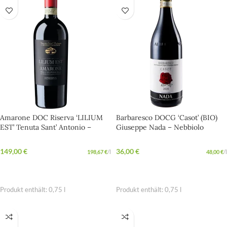
Amarone DOC Riserva ‘LILIUM
Barbaresco DOCG ‘Casot’ (BIO)
EST’ Tenuta Sant’ Antonio –
Giuseppe Nada – Nebbiolo
Samtiger Amarone für besondere
Spitzen-Rotwein aus Treiso in
Abende
Piemont
149,00
€
36,00
€
198,67
€
/
l
48,00
€
/
l
IN DEN WARENKORB
IN DEN WARENKORB
Produkt enthält: 0,75
l
Produkt enthält: 0,75
l