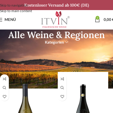
Kostenloser Versand ab 100€ (DE)
Skip to navigation
Skip to main content
0
MENÜ
0,00
Alle Weine & Regionen
Kategorien
Start
Alle Weine & Regionen
Ergebnisse 1 – 12 von 196 werden angezeigt
Filter