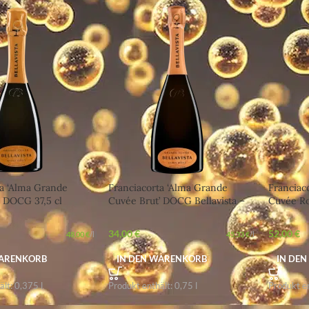
ta ‘Alma Grande
Franciacorta ‘Alma Grande
Franciac
’ DOCG 37,5 cl
Cuvée Brut’ DOCG Bellavista –
Cuvée Ro
– Vollmundige Cuvée
Vollmundige Cuvée für jede
Spritzige
ier
Feier
Lombard
34,00
€
52,00
€
48,00
€
/
l
45,33
€
/
l
WARENKORB
IN DEN WARENKORB
IN DE
ält: 0,375
l
Produkt enthält: 0,75
l
Produkt e