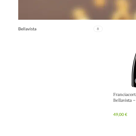
WEINGUT
Bellavista
8
Franciacor
Bellavista 
besondere
49,00
€
IN DEN 