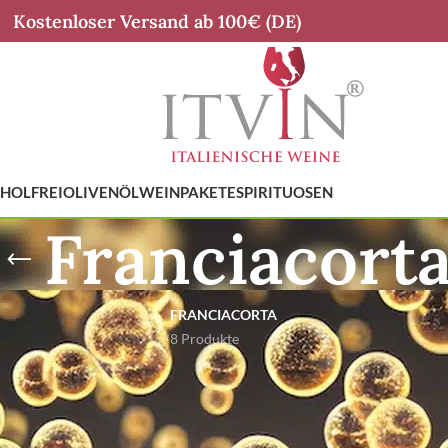
Kostenloser Versand ab 100€ (DE)
HOLFREI
OLIVENÖL
WEINPAKETE
SPIRITUOSEN
Franciacort
FRANCIACORTA
8 Produkte
Weine & Regionen
Prosecco & Co
Lombardei
Franciacorta