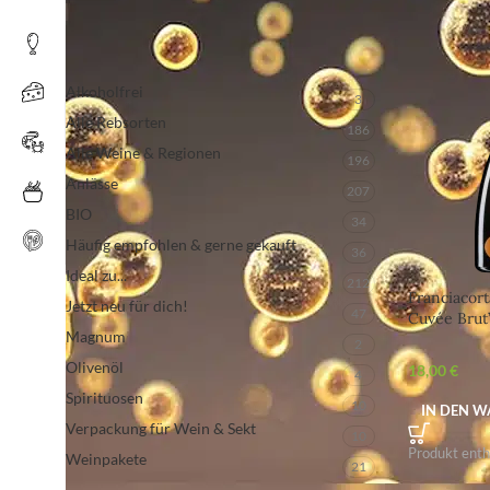
PRODUKT-KATEGORIEN
Alkoholfrei
3
Alle Rebsorten
186
Alle Weine & Regionen
196
Anlässe
207
BIO
34
Häufig empfohlen & gerne gekauft
36
Ideal zu...
212
Franciacor
Jetzt neu für dich!
47
Cuvée Brut
Magnum
Bellavista 
2
für jede Fe
Olivenöl
18,00
€
4
Spirituosen
10
IN DEN 
Verpackung für Wein & Sekt
10
Produkt enth
Weinpakete
21