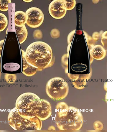
orta ‘Alma Grande’
Franciacorta Brut DOCG ‘Teatro
sé DOCG Bellavista –
alla Scala’ Bellavista –
r Aperitif aus der
Prickelnder Genuss für jede
ei
Feier
52,00
€
69,33
€
/
l
69,33
€
/
l
N WARENKORB
IN DEN WARENKORB
nthält: 0,75
l
Produkt enthält: 0,75
l