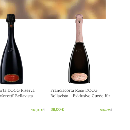
orta DOCG Riserva
Franciacorta Rosé DOCG
 Moretti’ Bellavista –
Bellavista – Exklusive Cuvée für
er Premium-
besondere Abende
orta mit blumigen
38,00
€
140,00
€
/
l
50,67
€
/
l
N WARENKORB
IN DEN WARENKORB