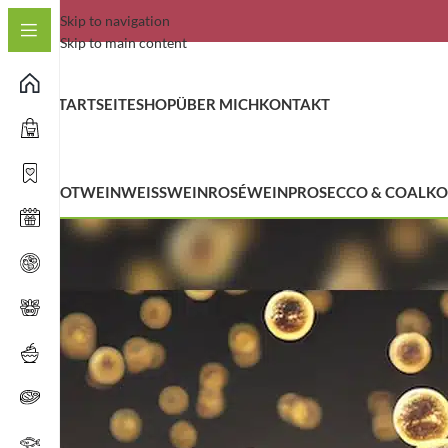
Skip to navigation
Skip to main content
STARTSEITE
SHOP
ÜBER MICH
KONTAKT
ROTWEIN
WEISSWEIN
ROSÉWEIN
PROSECCO & CO
ALKO
SALE!
Start
Alle 
Im Angebot