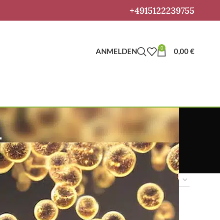
+4915122239755
0
ANMELDEN
0,00
€
a
Anzeigen
9
12
18
24