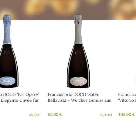
ta DOCG ‘Pas Operé’
Franciacorta DOCG ‘Satèn’
Franciac
– Elegante Cuvée für
Bellavista – Weicher Genuss aus
‘Vittorio
 Momente
der Lombardei
Elegant
Franciac
52,00
€
105,00
€
65,33
€
/
l
69,33
€
/
l
Aromen
WARENKORB
IN DEN WARENKORB
IN DE