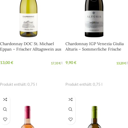
Chardonnay DOC St. Michael
Chardonnay IGP Venezia Giulia
Eppan – Frischer Alltagswein aus
Alturis – Sommerliche Frische
Norditalien
aus Friaul
13,00
€
9,90
€
17,33
€
/
l
13,20
€
/
l
IN DEN WARENKORB
IN DEN WARENKORB
Produkt enthält: 0,75
l
Produkt enthält: 0,75
l