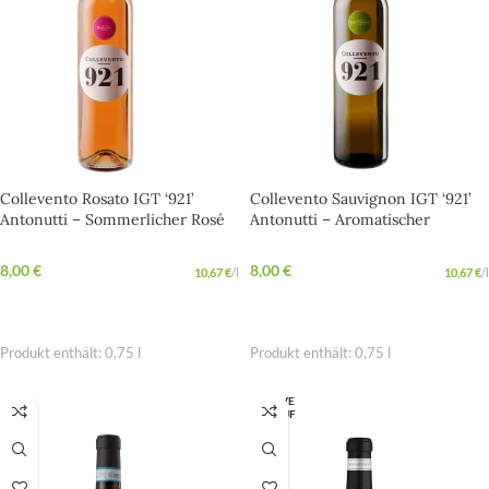
Collevento Rosato IGT ‘921’
Collevento Sauvignon IGT ‘921’
Antonutti – Sommerlicher Rosé
Antonutti – Aromatischer
aus Friaul mit feiner Frucht
Sauvignon mit frischer
Alpennote
8,00
€
8,00
€
10,67
€
/
l
10,67
€
/
l
IN DEN WARENKORB
IN DEN WARENKORB
Produkt enthält: 0,75
l
Produkt enthält: 0,75
l
AUSVE
RKAUF
T