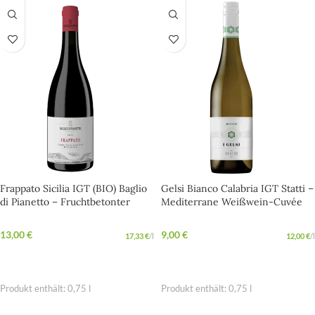
Frappato Sicilia IGT (BIO) Baglio
Gelsi Bianco Calabria IGT Statti –
di Pianetto – Fruchtbetonter
Mediterrane Weißwein-Cuvée
Aperitif-Wein aus Sizilien
aus Kalabrien
13,00
€
9,00
€
17,33
€
/
l
12,00
€
/
l
IN DEN WARENKORB
IN DEN WARENKORB
Produkt enthält: 0,75
l
Produkt enthält: 0,75
l