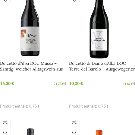
Dolcetto d’Alba DOC Musso –
Dolcetto di Diano d’Alba DOC
Samtig-weicher Alltagswein aus
Terre del Barolo – Ausgewogener
Alba
Klassiker aus Alba mit viel
Charakter
16,30
€
10,00
€
21,73
€
/
l
11,87
€
/
l
IN DEN WARENKORB
WEITERLESEN
Produkt enthält: 0,75
l
Produkt enthält: 0,75
l