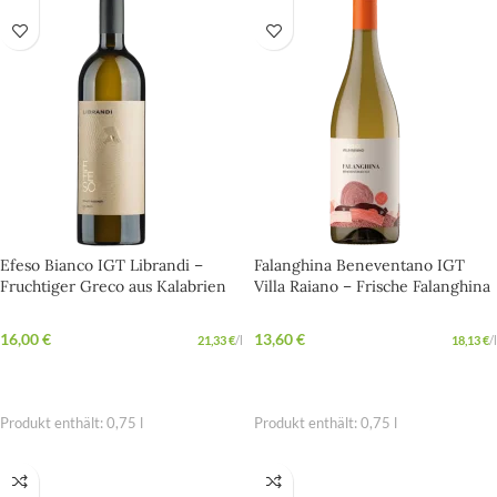
Efeso Bianco IGT Librandi –
Falanghina Beneventano IGT
Fruchtiger Greco aus Kalabrien
Villa Raiano – Frische Falanghina
mit feiner Aromatik
aus dem Herzen Kampaniens
16,00
€
13,60
€
21,33
€
/
l
18,13
€
/
l
IN DEN WARENKORB
IN DEN WARENKORB
Produkt enthält: 0,75
l
Produkt enthält: 0,75
l