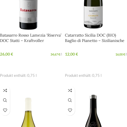
Batasarro Rosso Lamezia ‘Riserva’
Catarratto Sicilia DOC (BIO)
DOC Statti – Kraftvoller
Baglio di Pianetto – Sizilianische
Geheimtipp aus Kalabrien
Frische mit Urlaubsgefühl
26,00
€
12,00
€
34,67
€
/
l
16,00
€
/
l
IN DEN WARENKORB
IN DEN WARENKORB
Produkt enthält: 0,75
l
Produkt enthält: 0,75
l