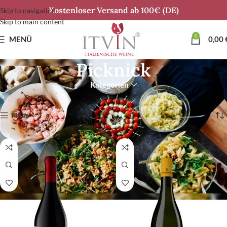
Kostenloser Versand ab 100€ (DE)
Skip to navigation
Skip to main content
0
MENÜ
0,00
Picknick
Kategorien
Start
Anlässe
Picknick
Ergebnisse 1 – 12 von 44 werden angezeigt
Filter
BIO