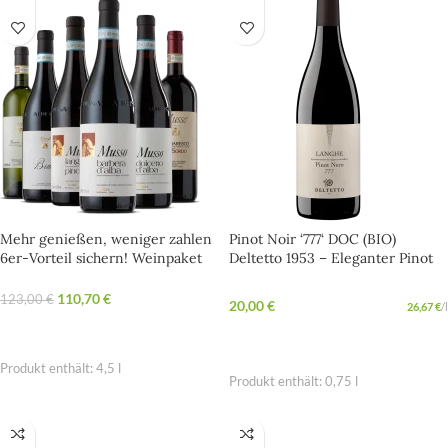
Mehr genießen, weniger zahlen
Pinot Noir ‘777‘ DOC (BIO)
6er-Vorteil sichern! Weinpaket
Deltetto 1953 – Eleganter Pinot
Musso Piemont
Noir mit Charakter
110,70
€
123,00
€
20,00
€
26,67
€
/
l
OPTIONEN WÄHLEN
IN DEN WARENKORB
Produkt enthält: 4,5
l
Produkt enthält: 0,75
l
BIO