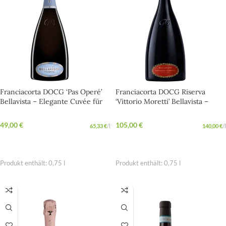
Franciacorta DOCG ‘Pas Operé’
Franciacorta DOCG Riserva
Bellavista – Elegante Cuvée für
‘Vittorio Moretti’ Bellavista –
besondere Momente
Eleganter Premium-Franciacorta
mit blumigen Aromen
49,00
€
105,00
€
65,33
€
/
l
140,00
€
/
l
IN DEN WARENKORB
IN DEN WARENKORB
Produkt enthält: 0,75
l
Produkt enthält: 0,75
l