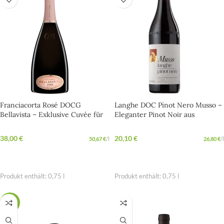
Franciacorta Rosé DOCG
Langhe DOC Pinot Nero Musso –
Bellavista – Exklusive Cuvée für
Eleganter Pinot Noir aus
besondere Abende
Norditalien
38,00
€
20,10
€
50,67
€
/
l
26,80
€
/
l
IN DEN WARENKORB
IN DEN WARENKORB
Produkt enthält: 0,75
l
Produkt enthält: 0,75
l
BIO
SALE