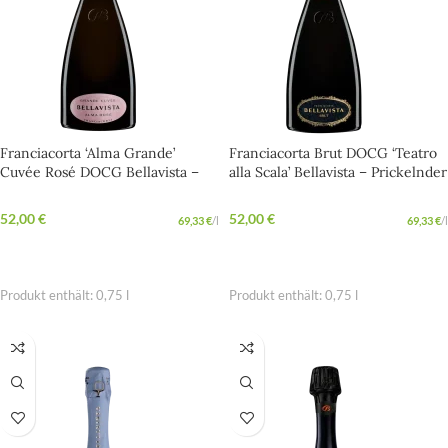
Franciacorta ‘Alma Grande’
Franciacorta Brut DOCG ‘Teatro
Cuvée Rosé DOCG Bellavista –
alla Scala’ Bellavista – Prickelnder
Spritziger Aperitif aus der
Genuss für jede Feier
Lombardei
52,00
€
52,00
€
69,33
€
/
l
69,33
€
/
l
IN DEN WARENKORB
IN DEN WARENKORB
Produkt enthält: 0,75
l
Produkt enthält: 0,75
l