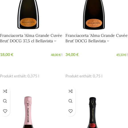
Franciacorta ‘Alma Grande Cuvée
Franciacorta ‘Alma Grande Cuvée
Brut’ DOCG 37,5 cl Bellavista –
Brut’ DOCG Bellavista –
Vollmundige Cuvée für jede
Vollmundige Cuvée für jede
Feier
Feier
18,00
€
34,00
€
48,00
€
/
l
45,33
€
/
l
IN DEN WARENKORB
IN DEN WARENKORB
Produkt enthält: 0,375
l
Produkt enthält: 0,75
l