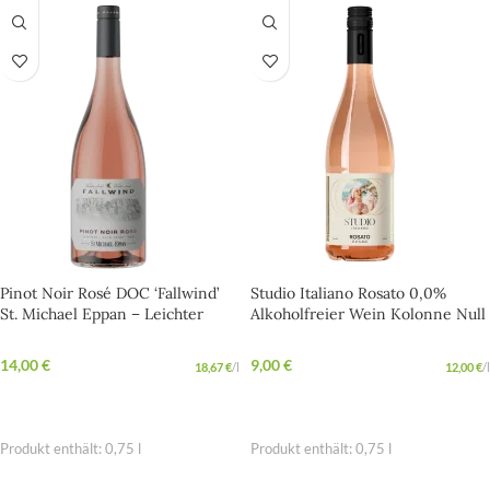
Pinot Noir Rosé DOC ‘Fallwind’
Studio Italiano Rosato 0,0%
St. Michael Eppan – Leichter
Alkoholfreier Wein Kolonne Null
Rosé für den Aperitif
– Sommerlicher Genuss mit
Urlaubsgefühl
14,00
€
9,00
€
18,67
€
/
l
12,00
€
/
l
IN DEN WARENKORB
IN DEN WARENKORB
Produkt enthält: 0,75
l
Produkt enthält: 0,75
l