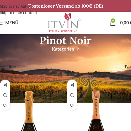
Kostenloser Versand ab 100€ (DE)
Skip to navigation
Skip to main content
0
MENÜ
0,00
Pinot Noir
Kategorien
Start
Alle Rebsorten
Pinot Noir
Alle 12 Ergebnisse werden angezeigt
Filter