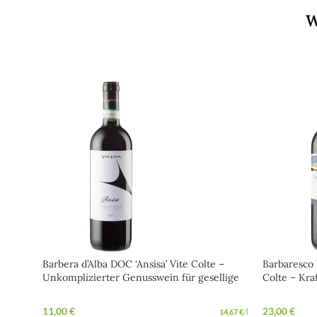
W
Barbera d’Alba DOC ‘Ansisa’ Vite Colte –
Barbaresco 
Unkomplizierter Genusswein für gesellige
Colte – Kra
Abende
Piemont
11,00
€
23,00
€
14,67
€
/
l