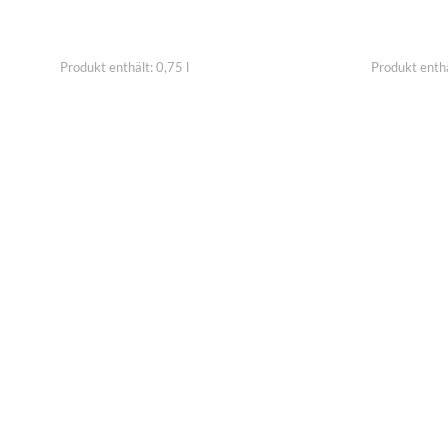
IN DEN WARENKORB
IN DEN W
Produkt enthält: 0,75
l
Produkt enth