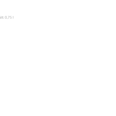
ARENKORB
ält: 0,75
l