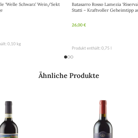
lle ‘Welle Schwarz’ Wein/Sekt
Batasarro Rosso Lamezia ‘Riserv
ge
Statti – Kraftvoller Geheimtipp a
Kalabrien
26,00
€
WARENKORB
IN DEN WARENKORB
ält: 0,10
kg
Produkt enthält: 0,75
l
Ähnliche Produkte