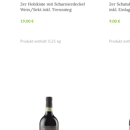
2er Holzkiste mit Scharnierdeckel
2er Schatu
Wein/Sekt inkl. Trennsteg
inkl. Einla
19,00
€
9,00
€
IN DEN WARENKORB
IN DEN 
Produkt enthält: 0,25
kg
Produkt enth