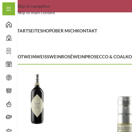
Skip to navigation
Skip to main content
STARTSEITE
SHOP
ÜBER MICH
KONTAKT
ROTWEIN
WEISSWEIN
ROSÉWEIN
PROSECCO & CO
ALKO