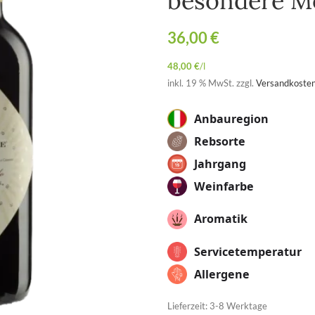
besondere 
36,00
€
48,00
€
/
l
inkl. 19 % MwSt.
zzgl.
Versandkoste
Anbauregion
Rebsorte
Jahrgang
Weinfarbe
Aromatik
Servicetemperatur
Allergene
Lieferzeit:
3-8 Werktage