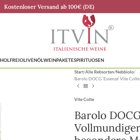
Kostenloser Versand ab 100€ (DE)
HOLFREI
OLIVENÖL
WEINPAKETE
SPIRITUOSEN
Start
Alle Rebsorten
Nebbiolo
Barolo DOCG ‘Essenze’ Vite Colt
Vite Colte
Barolo DOCG 
Vollmundiger