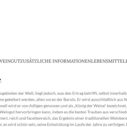
WEINGUT
ZUSÄTZLICHE INFORMATIONEN
LEBENSMITTEL
e
bieten der Welt, liegt jedoch, was den Ertrag betrifft, selbst innerhalb
eine gekeltert werden, allen voran der Barolo. Er wird ausschließlich a
nell wird er von Adligen genossen und als „König der Weine“ bezeichnet. 
 Weingut hervorbringen kann, indem es die besten Trauben aus verschie
iniert, reich und facettenreich, das Ergebnis einer traditionellen Weinbe
r, es wird schön sein, seine Entwicklung im Laufe der Jahre zu verfolgen.