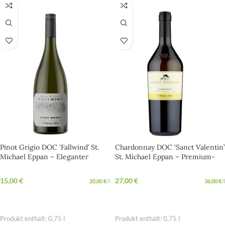
Pinot Grigio DOC ‘Fallwind’ St.
Chardonnay DOC ‘Sanct Valentin’
Michael Eppan – Eleganter
St. Michael Eppan – Premium-
Weißwein für Fisch und
Chardonnay für Genießer
Meeresfrüchte
15,00
€
27,00
€
20,00
€
/
l
36,00
€
/
l
IN DEN WARENKORB
IN DEN WARENKORB
Produkt enthält: 0,75
l
Produkt enthält: 0,75
l