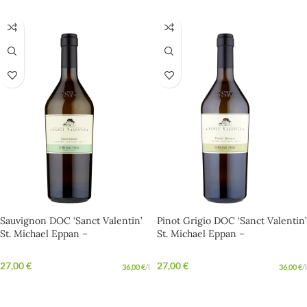
Sauvignon DOC ‘Sanct Valentin’
Pinot Grigio DOC ‘Sanct Valentin’
St. Michael Eppan –
St. Michael Eppan –
Harmonischer Sauvignon aus
Unkomplizierter Weißwein mit
Südtirol
Eleganz
27,00
€
27,00
€
36,00
€
/
l
36,00
€
/
l
IN DEN WARENKORB
IN DEN WARENKORB