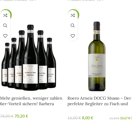
SALE
-50%
Mehr genießen, weniger zahlen
Roero Arneis DOCG Musso – Der
6er-Vorteil sichern! Barbera
perfekte Begleiter zu Fisch und
d’Alba DOP ‘Superiore’ Terre del
Antipasti
Barolo
70,20
€
78,00
€
8,00
€
16,00
€
10,67
€
/
l
21,33
€
OPTIONEN WÄHLEN
IN DEN WARENKORB