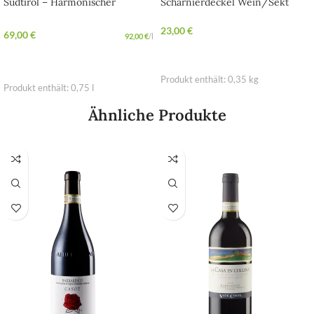
Südtirol – Harmonischer
Scharnierdeckel Wein/Sekt
Sauvignon-Weißwein aus Italien
inkl. Trennsteg
23,00
€
69,00
€
92,00
€
/
l
IN DEN WARENKORB
IN DEN WARENKORB
Produkt enthält: 0,35
kg
Produkt enthält: 0,75
l
Ähnliche Produkte