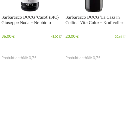
Barbaresco DOCG ‘Casot’ (BIO)
Barbaresco DOCG ‘La Casa in
Giuseppe Nada – Nebbiolo
Collina’ Vite Colte – Kraftvoller
Spitzen-Rotwein aus Treiso in
Abendwein aus dem Piemont
Piemont
36,00
€
23,00
€
48,00
€
/
l
30,66
€
/
l
IN DEN WARENKORB
IN DEN WARENKORB
Produkt enthält: 0,75
l
Produkt enthält: 0,75
l