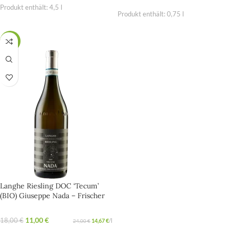
Produkt enthält: 4,5
l
Produkt enthält: 0,75
l
-39%
Langhe Riesling DOC ‘Tecum’
(BIO) Giuseppe Nada – Frischer
Riesling Weißwein mit alpiner
Finesse
11,00
€
18,00
€
14,67
€
/
l
24,00
€