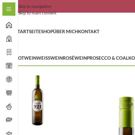
Skip to navigation
Skip to main content
STARTSEITE
SHOP
ÜBER MICH
KONTAKT
ROTWEIN
WEISSWEIN
ROSÉWEIN
PROSECCO & CO
ALKO