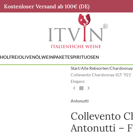
Kostenloser Versand ab 100€ (DE)
HOLFREI
OLIVENÖL
WEINPAKETE
SPIRITUOSEN
Start
Alle Rebsorten
Chardonnay
Collevento Chardonnay IGT ‘921’ A
Eleganz
Antonutti
Collevento C
Antonutti – 