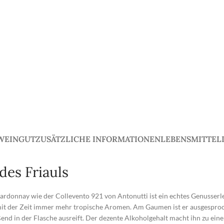
WEINGUT
ZUSÄTZLICHE INFORMATIONEN
LEBENSMITTEL
des Friauls
hardonnay wie der Collevento 921 von Antonutti ist ein echtes Genusserl
mit der Zeit immer mehr tropische Aromen. Am Gaumen ist er ausgespro
eßend in der Flasche ausreift. Der dezente Alkoholgehalt macht ihn zu ei