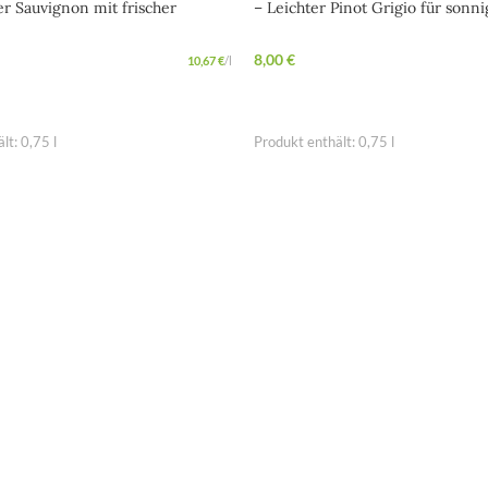
r Sauvignon mit frischer
– Leichter Pinot Grigio für sonni
Genussmomente
8,00
€
10,67
€
/
l
ARENKORB
IN DEN WARENKORB
ält: 0,75
l
Produkt enthält: 0,75
l