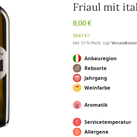
Friaul mit it
8,00
€
10,67
€
/
l
inkl. 19 % MwSt.
zzgl.
Versandkoste
Anbauregion
Rebsorte
Jahrgang
Weinfarbe
Aromatik
Servicetemperatur
Allergene