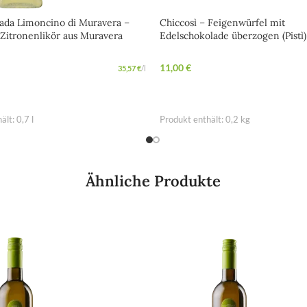
ada Limoncino di Muravera –
Chiccosì – Feigenwürfel mit
 Zitronenlikör aus Muravera
Edelschokolade überzogen (Pistì
11,00
€
35,57
€
/
l
WARENKORB
IN DEN WARENKORB
ält: 0,7
l
Produkt enthält: 0,2
kg
Ähnliche Produkte