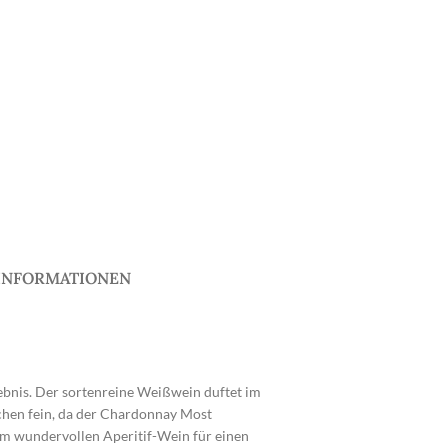
INFORMATIONEN
ebnis. Der sortenreine Weißwein duftet im
chen fein, da der Chardonnay Most
nem wundervollen Aperitif-Wein für einen