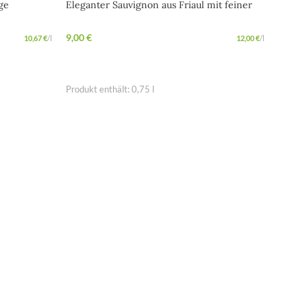
ge
Eleganter Sauvignon aus Friaul mit feiner
Aromatik
9,00
€
10,67
€
/
l
12,00
€
/
l
IN DEN WARENKORB
Produkt enthält: 0,75
l