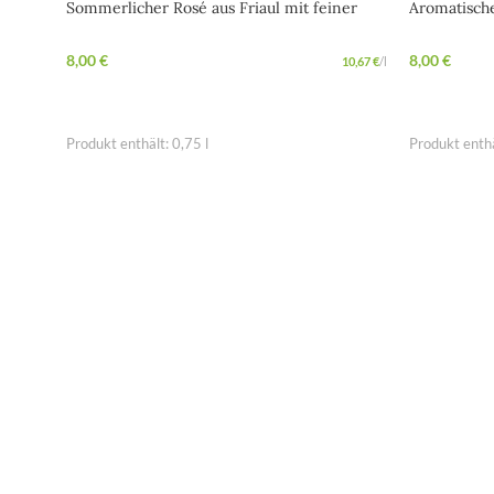
Sommerlicher Rosé aus Friaul mit feiner
Aromatische
Frucht
Alpennote
8,00
€
8,00
€
10,67
€
/
l
IN DEN WARENKORB
IN DEN W
Produkt enthält: 0,75
l
Produkt enth