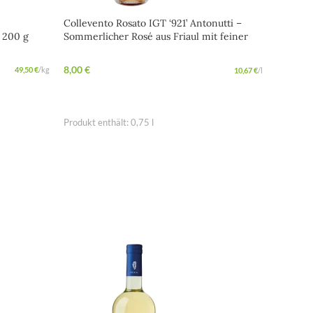
Collevento Rosato IGT ‘921’ Antonutti –
Crema d
) 200 g
Sommerlicher Rosé aus Friaul mit feiner
Frucht
4,50
€
8,00
€
49,50
€
/
kg
10,67
€
/
l
IN D
IN DEN WARENKORB
Produkt 
Produkt enthält: 0,75
l
AUSV
ERKA
UFT