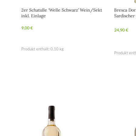
2er Schatulle ‘Welle Schwarz’ Wein/Sekt
Bresca Dor
inkl. Einlage
Sardischer
9,00
€
24,90
€
IN DEN WARENKORB
IN DEN 
Produkt enthält: 0,10
kg
Produkt enth