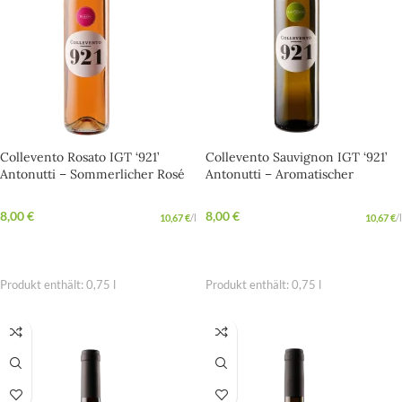
Collevento Rosato IGT ‘921’
Collevento Sauvignon IGT ‘921’
Antonutti – Sommerlicher Rosé
Antonutti – Aromatischer
aus Friaul mit feiner Frucht
Sauvignon mit frischer
Alpennote
8,00
€
8,00
€
10,67
€
/
l
10,67
€
/
l
IN DEN WARENKORB
IN DEN WARENKORB
Produkt enthält: 0,75
l
Produkt enthält: 0,75
l