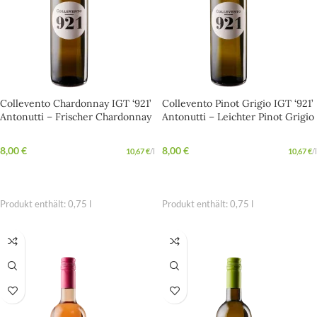
Collevento Chardonnay IGT ‘921’
Collevento Pinot Grigio IGT ‘921’
Antonutti – Frischer Chardonnay
Antonutti – Leichter Pinot Grigio
aus Friaul mit italienischer
für sonnige Genussmomente
Eleganz
8,00
€
8,00
€
10,67
€
/
l
10,67
€
/
l
IN DEN WARENKORB
IN DEN WARENKORB
Produkt enthält: 0,75
l
Produkt enthält: 0,75
l