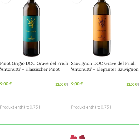
Pinot Grigio DOC Grave del Friuli
Sauvignon DOC Grave del Friuli
‘Antonutti’ – Klassischer Pinot
‘Antonutti’ – Eleganter Sauvignon
Grigio aus Friaul mit lebendiger
aus Friaul mit feiner Aromatik
Frische
9,00
€
9,00
€
12,00
€
/
l
12,00
€
/
l
IN DEN WARENKORB
IN DEN WARENKORB
Produkt enthält: 0,75
l
Produkt enthält: 0,75
l