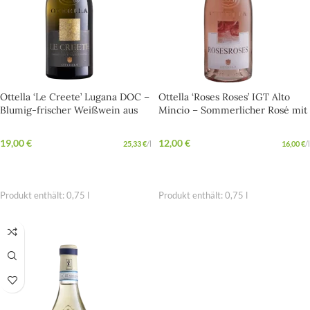
Ottella ‘Le Creete’ Lugana DOC –
Ottella ‘Roses Roses’ IGT Alto
Blumig-frischer Weißwein aus
Mincio – Sommerlicher Rosé mit
Venetien
Urlaubsgefühl
19,00
€
12,00
€
25,33
€
/
l
16,00
€
/
l
IN DEN WARENKORB
IN DEN WARENKORB
Produkt enthält: 0,75
l
Produkt enthält: 0,75
l