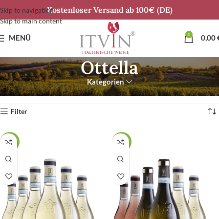
Kostenloser Versand ab 100€ (DE)
Skip to navigation
Skip to main content
0
MENÜ
0,00
Ottella
Kategorien
Start
Produkt Brand
Ottella
Alle 5 Ergebnisse werden angezeigt
Filter
OTTELLA 6ER-MIX
SALE
SALE