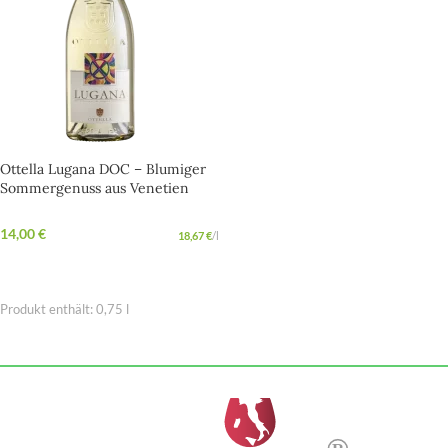
Ottella Lugana DOC – Blumiger
Sommergenuss aus Venetien
14,00
€
18,67
€
/
l
IN DEN WARENKORB
Produkt enthält: 0,75
l